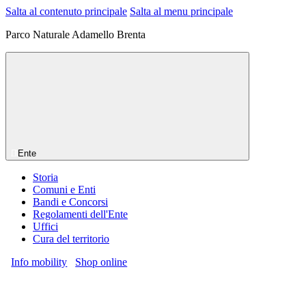
Salta al contenuto principale
Salta al menu principale
Parco Naturale Adamello Brenta
Ente
Storia
Comuni e Enti
Bandi e Concorsi
Regolamenti dell'Ente
Uffici
Cura del territorio
Info mobility
Shop online