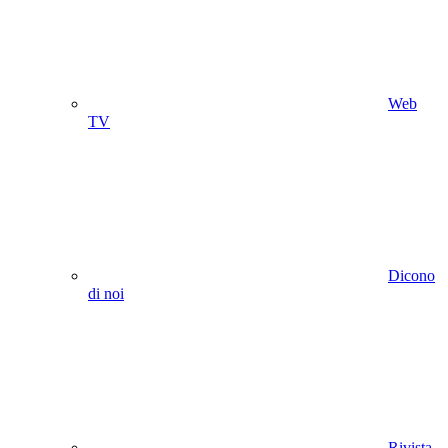
Web
TV
Dicono
di noi
Rivista