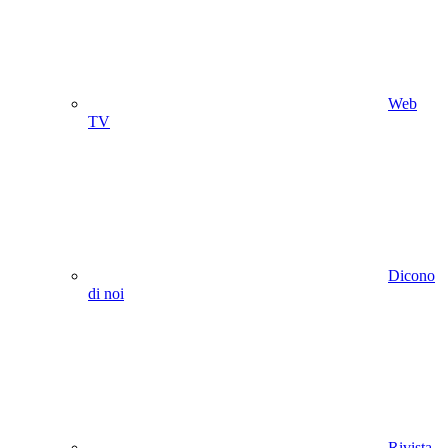
Web
TV
Dicono
di noi
Rivista