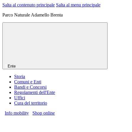
Salta al contenuto principale
Salta al menu principale
Parco Naturale Adamello Brenta
Ente
Storia
Comuni e Enti
Bandi e Concorsi
Regolamenti dell'Ente
Uffici
Cura del territorio
Info mobility
Shop online