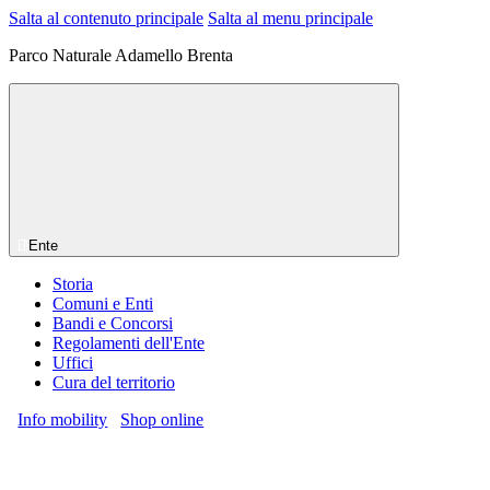
Salta al contenuto principale
Salta al menu principale
Parco Naturale Adamello Brenta
Ente
Storia
Comuni e Enti
Bandi e Concorsi
Regolamenti dell'Ente
Uffici
Cura del territorio
Info mobility
Shop online