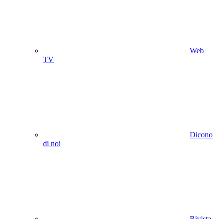
Web
TV
Dicono
di noi
Rivista