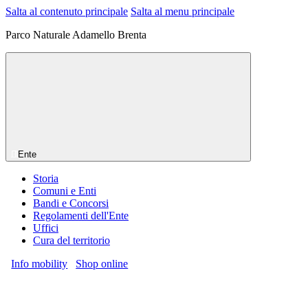
Salta al contenuto principale
Salta al menu principale
Parco Naturale Adamello Brenta
Ente
Storia
Comuni e Enti
Bandi e Concorsi
Regolamenti dell'Ente
Uffici
Cura del territorio
Info mobility
Shop online