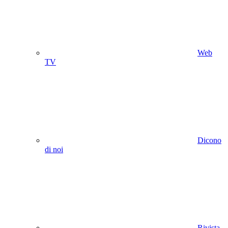
Web
TV
Dicono
di noi
Rivista