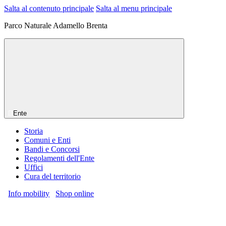
Salta al contenuto principale
Salta al menu principale
Parco Naturale Adamello Brenta
Ente
Storia
Comuni e Enti
Bandi e Concorsi
Regolamenti dell'Ente
Uffici
Cura del territorio
Info mobility
Shop online