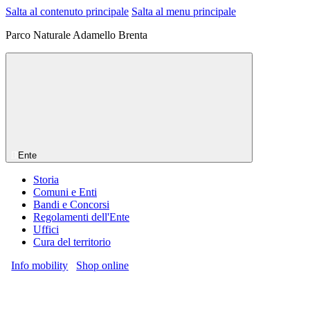
Salta al contenuto principale
Salta al menu principale
Parco Naturale Adamello Brenta
Ente
Storia
Comuni e Enti
Bandi e Concorsi
Regolamenti dell'Ente
Uffici
Cura del territorio
Info mobility
Shop online