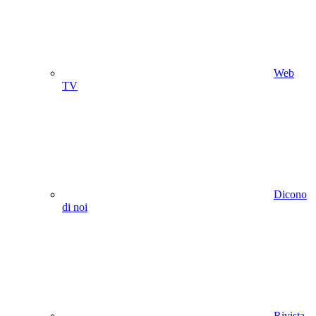
Web
TV
Dicono
di noi
Rivista