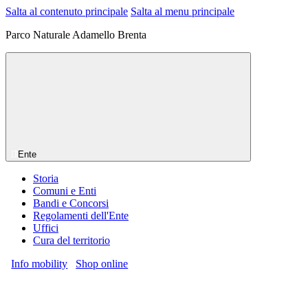
Salta al contenuto principale
Salta al menu principale
Parco Naturale Adamello Brenta
Ente
Storia
Comuni e Enti
Bandi e Concorsi
Regolamenti dell'Ente
Uffici
Cura del territorio
Info mobility
Shop online