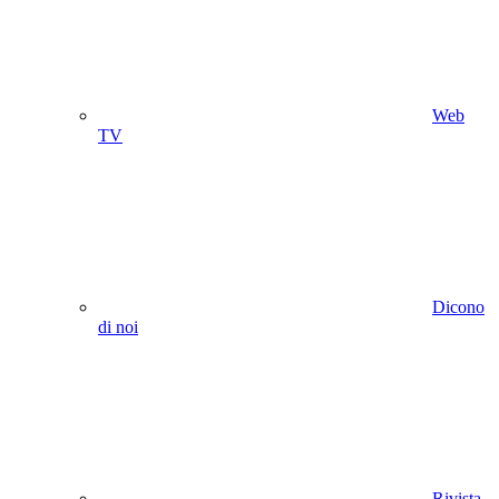
Web
TV
Dicono
di noi
Rivista