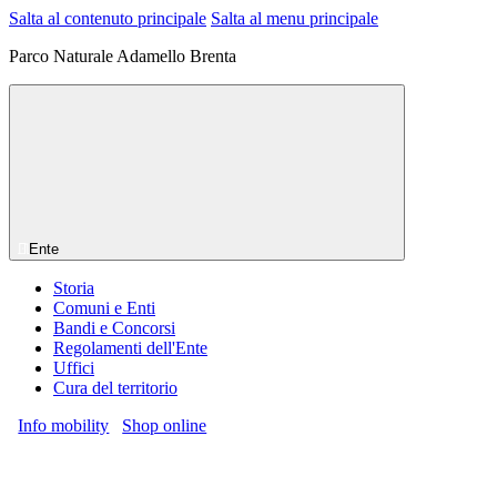
Salta al contenuto principale
Salta al menu principale
Parco Naturale Adamello Brenta
Ente
Storia
Comuni e Enti
Bandi e Concorsi
Regolamenti dell'Ente
Uffici
Cura del territorio
Info mobility
Shop online