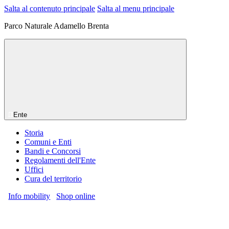
Salta al contenuto principale
Salta al menu principale
Parco Naturale Adamello Brenta
Ente
Storia
Comuni e Enti
Bandi e Concorsi
Regolamenti dell'Ente
Uffici
Cura del territorio
Info mobility
Shop online