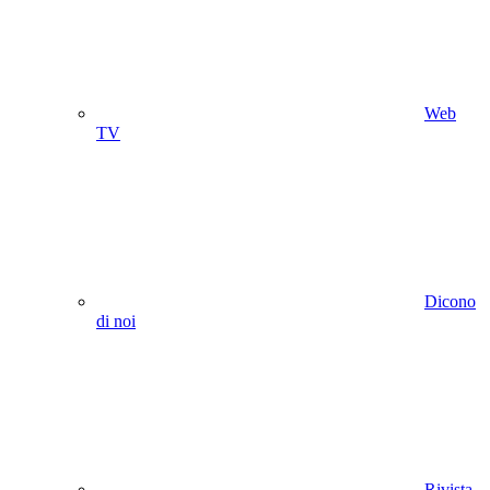
Web
TV
Dicono
di noi
Rivista