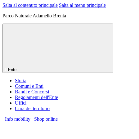
Salta al contenuto principale
Salta al menu principale
Parco Naturale Adamello Brenta
Ente
Storia
Comuni e Enti
Bandi e Concorsi
Regolamenti dell'Ente
Uffici
Cura del territorio
Info mobility
Shop online