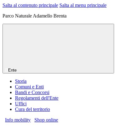
Salta al contenuto principale
Salta al menu principale
Parco Naturale Adamello Brenta
Ente
Storia
Comuni e Enti
Bandi e Concorsi
Regolamenti dell'Ente
Uffici
Cura del territorio
Info mobility
Shop online