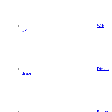
Web
TV
Dicono
di noi
Rivista