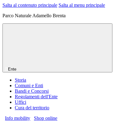
Salta al contenuto principale
Salta al menu principale
Parco Naturale Adamello Brenta
Ente
Storia
Comuni e Enti
Bandi e Concorsi
Regolamenti dell'Ente
Uffici
Cura del territorio
Info mobility
Shop online