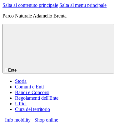
Salta al contenuto principale
Salta al menu principale
Parco Naturale Adamello Brenta
Ente
Storia
Comuni e Enti
Bandi e Concorsi
Regolamenti dell'Ente
Uffici
Cura del territorio
Info mobility
Shop online