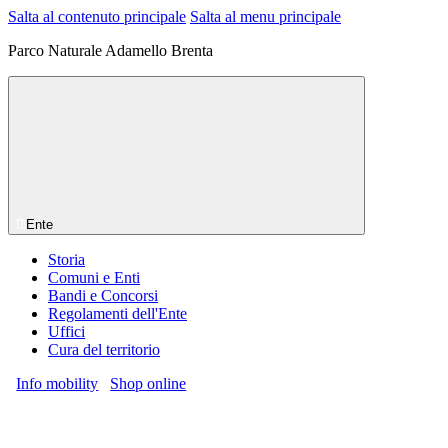
Salta al contenuto principale
Salta al menu principale
Parco Naturale Adamello Brenta
Ente
Storia
Comuni e Enti
Bandi e Concorsi
Regolamenti dell'Ente
Uffici
Cura del territorio
Info mobility
Shop online