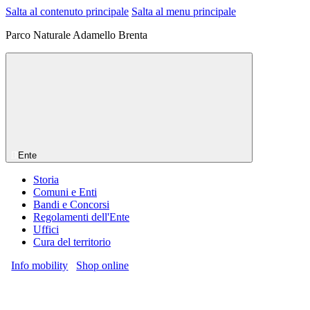
Salta al contenuto principale
Salta al menu principale
Parco Naturale Adamello Brenta
Ente
Storia
Comuni e Enti
Bandi e Concorsi
Regolamenti dell'Ente
Uffici
Cura del territorio
Info mobility
Shop online