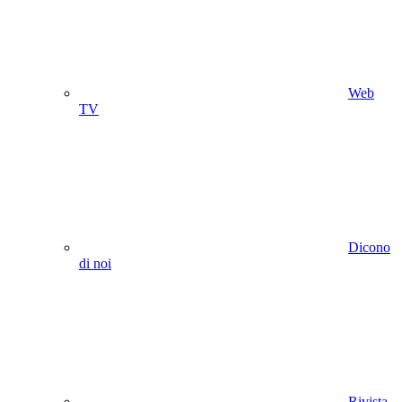
Web
TV
Dicono
di noi
Rivista