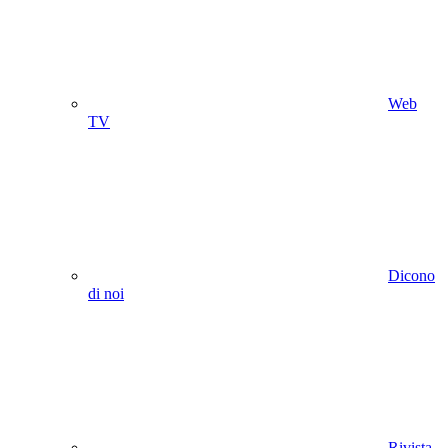
Web
TV
Dicono
di noi
Rivista