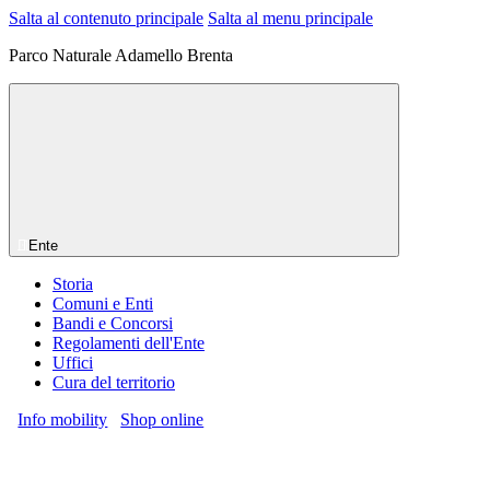
Salta al contenuto principale
Salta al menu principale
Parco Naturale Adamello Brenta
Ente
Storia
Comuni e Enti
Bandi e Concorsi
Regolamenti dell'Ente
Uffici
Cura del territorio
Info mobility
Shop online