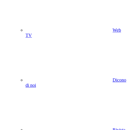
Web
TV
Dicono
di noi
Rivista