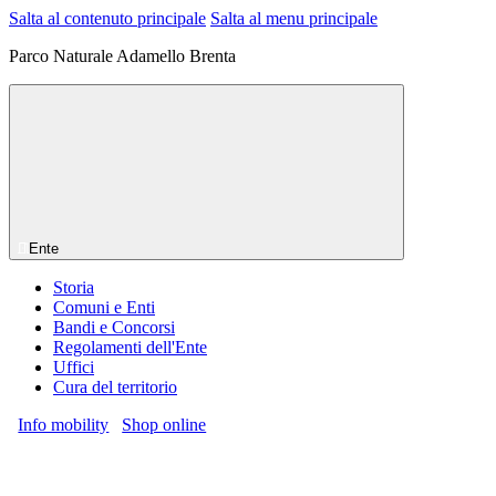
Salta al contenuto principale
Salta al menu principale
Parco Naturale Adamello Brenta
Ente
Storia
Comuni e Enti
Bandi e Concorsi
Regolamenti dell'Ente
Uffici
Cura del territorio
Info mobility
Shop online