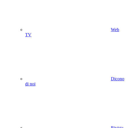
Web
TV
Dicono
di noi
Rivista