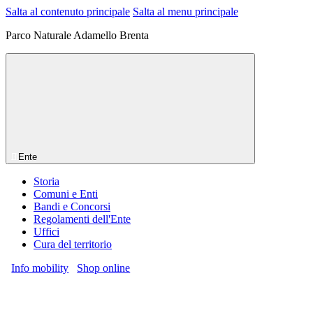
Salta al contenuto principale
Salta al menu principale
Parco Naturale Adamello Brenta
Ente
Storia
Comuni e Enti
Bandi e Concorsi
Regolamenti dell'Ente
Uffici
Cura del territorio
Info mobility
Shop online