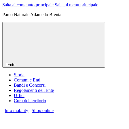
Salta al contenuto principale
Salta al menu principale
Parco Naturale Adamello Brenta
Ente
Storia
Comuni e Enti
Bandi e Concorsi
Regolamenti dell'Ente
Uffici
Cura del territorio
Info mobility
Shop online