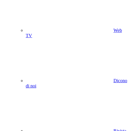
Web
TV
Dicono
di noi
Rivista