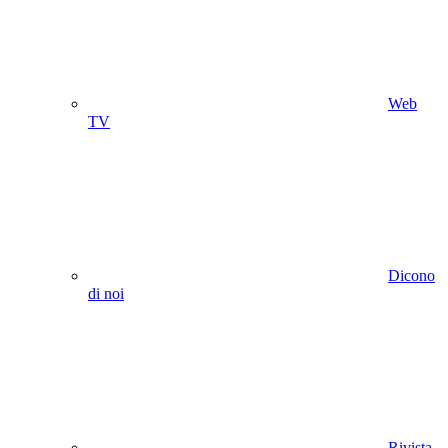
Web
TV
Dicono
di noi
Rivista