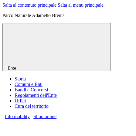
Salta al contenuto principale
Salta al menu principale
Parco Naturale Adamello Brenta
Ente
Storia
Comuni e Enti
Bandi e Concorsi
Regolamenti dell'Ente
Uffici
Cura del territorio
Info mobility
Shop online