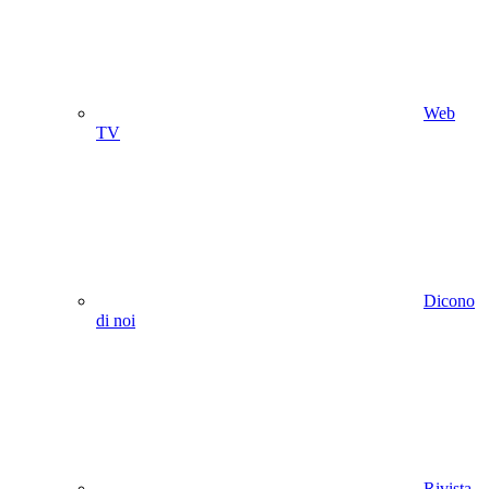
Web
TV
Dicono
di noi
Rivista