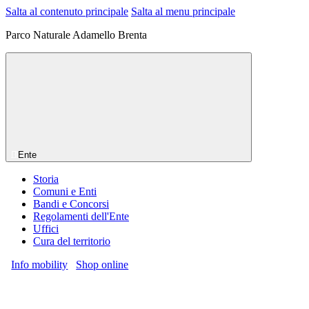
Salta al contenuto principale
Salta al menu principale
Parco Naturale Adamello Brenta
Ente
Storia
Comuni e Enti
Bandi e Concorsi
Regolamenti dell'Ente
Uffici
Cura del territorio
Info mobility
Shop online