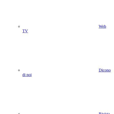
Web
TV
Dicono
di noi
Rivista