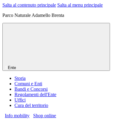
Salta al contenuto principale
Salta al menu principale
Parco Naturale Adamello Brenta
Ente
Storia
Comuni e Enti
Bandi e Concorsi
Regolamenti dell'Ente
Uffici
Cura del territorio
Info mobility
Shop online