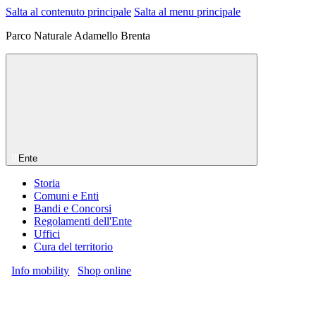
Salta al contenuto principale
Salta al menu principale
Parco Naturale Adamello Brenta
Ente
Storia
Comuni e Enti
Bandi e Concorsi
Regolamenti dell'Ente
Uffici
Cura del territorio
Info mobility
Shop online