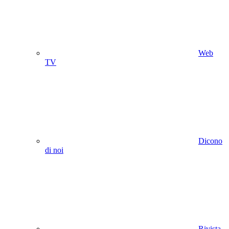
Web
TV
Dicono
di noi
Rivista