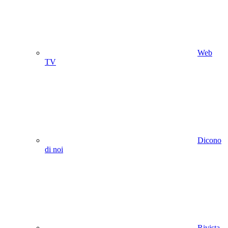
Web
TV
Dicono
di noi
Rivista