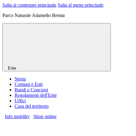
Salta al contenuto principale
Salta al menu principale
Parco Naturale Adamello Brenta
Ente
Storia
Comuni e Enti
Bandi e Concorsi
Regolamenti dell'Ente
Uffici
Cura del territorio
Info mobility
Shop online