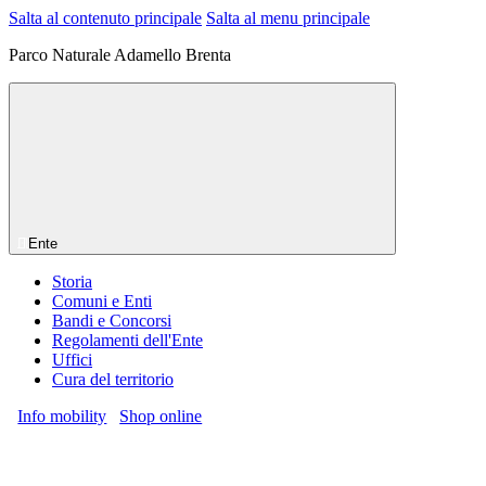
Salta al contenuto principale
Salta al menu principale
Parco Naturale Adamello Brenta
Ente
Storia
Comuni e Enti
Bandi e Concorsi
Regolamenti dell'Ente
Uffici
Cura del territorio
Info mobility
Shop online