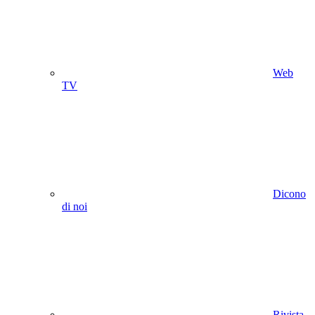
Web
TV
Dicono
di noi
Rivista