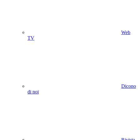
Web
TV
Dicono
di noi
Rivista