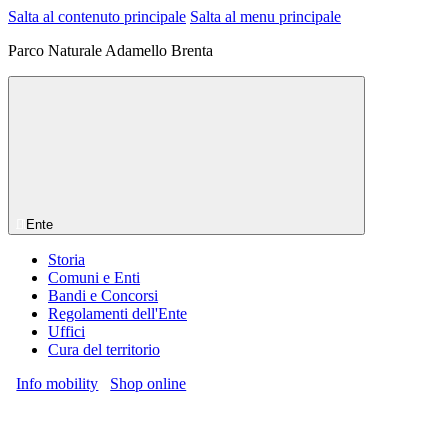
Salta al contenuto principale
Salta al menu principale
Parco Naturale Adamello Brenta
Ente
Storia
Comuni e Enti
Bandi e Concorsi
Regolamenti dell'Ente
Uffici
Cura del territorio
Info mobility
Shop online