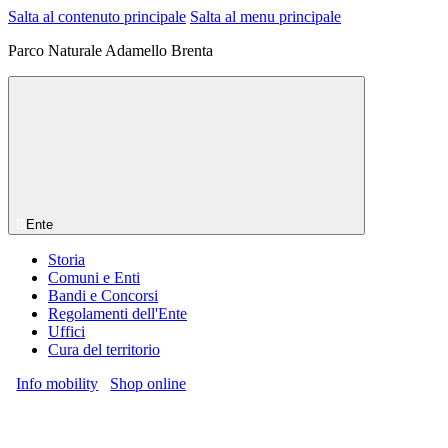
Salta al contenuto principale
Salta al menu principale
Parco Naturale Adamello Brenta
Ente
Storia
Comuni e Enti
Bandi e Concorsi
Regolamenti dell'Ente
Uffici
Cura del territorio
Info mobility
Shop online