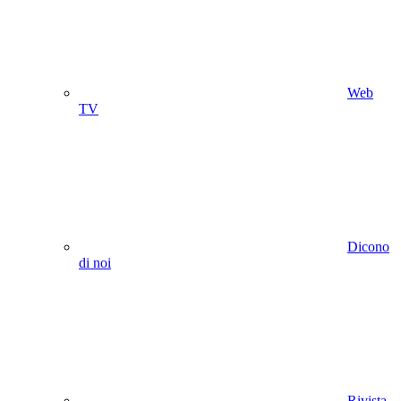
Web
TV
Dicono
di noi
Rivista