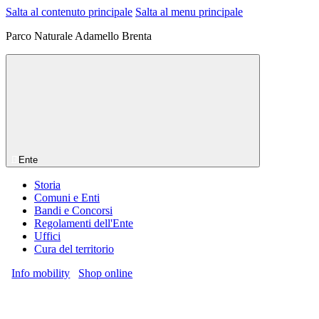
Salta al contenuto principale
Salta al menu principale
Parco Naturale Adamello Brenta
Ente
Storia
Comuni e Enti
Bandi e Concorsi
Regolamenti dell'Ente
Uffici
Cura del territorio
Info mobility
Shop online