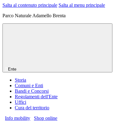
Salta al contenuto principale
Salta al menu principale
Parco Naturale Adamello Brenta
Ente
Storia
Comuni e Enti
Bandi e Concorsi
Regolamenti dell'Ente
Uffici
Cura del territorio
Info mobility
Shop online