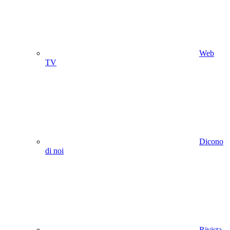
Web
TV
Dicono
di noi
Rivista