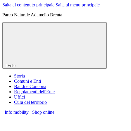
Salta al contenuto principale
Salta al menu principale
Parco Naturale Adamello Brenta
Ente
Storia
Comuni e Enti
Bandi e Concorsi
Regolamenti dell'Ente
Uffici
Cura del territorio
Info mobility
Shop online