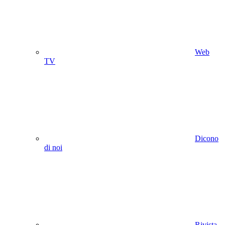
Web
TV
Dicono
di noi
Rivista