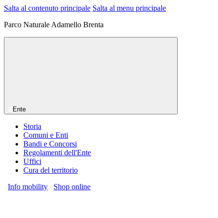
Salta al contenuto principale
Salta al menu principale
Parco Naturale Adamello Brenta
Ente
Storia
Comuni e Enti
Bandi e Concorsi
Regolamenti dell'Ente
Uffici
Cura del territorio
Info mobility
Shop online