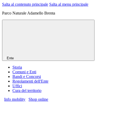
Salta al contenuto principale
Salta al menu principale
Parco Naturale Adamello Brenta
Ente
Storia
Comuni e Enti
Bandi e Concorsi
Regolamenti dell'Ente
Uffici
Cura del territorio
Info mobility
Shop online