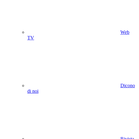
Web
TV
Dicono
di noi
Rivista