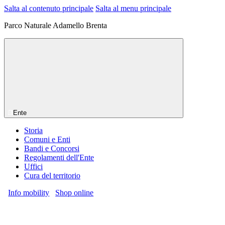
Salta al contenuto principale
Salta al menu principale
Parco Naturale Adamello Brenta
Ente
Storia
Comuni e Enti
Bandi e Concorsi
Regolamenti dell'Ente
Uffici
Cura del territorio
Info mobility
Shop online