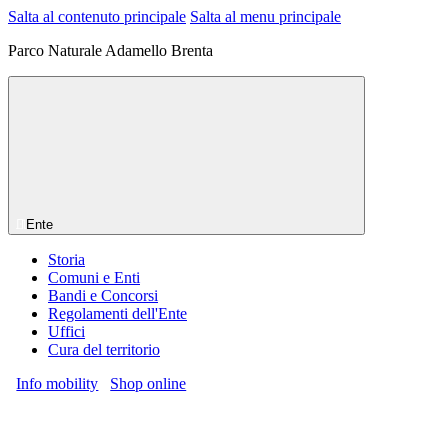
Salta al contenuto principale
Salta al menu principale
Parco Naturale Adamello Brenta
Ente
Storia
Comuni e Enti
Bandi e Concorsi
Regolamenti dell'Ente
Uffici
Cura del territorio
Info mobility
Shop online