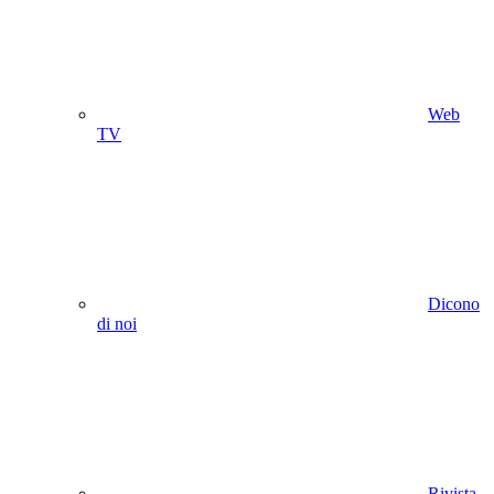
Web
TV
Dicono
di noi
Rivista