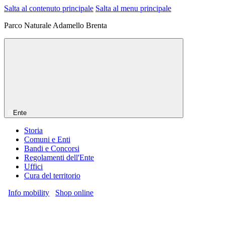
Salta al contenuto principale
Salta al menu principale
Parco Naturale Adamello Brenta
Ente
Storia
Comuni e Enti
Bandi e Concorsi
Regolamenti dell'Ente
Uffici
Cura del territorio
Info mobility
Shop online