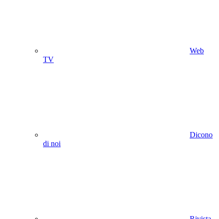
Web
TV
Dicono
di noi
Rivista