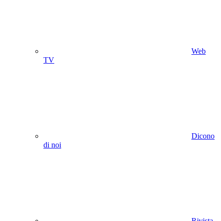
Web
TV
Dicono
di noi
Rivista