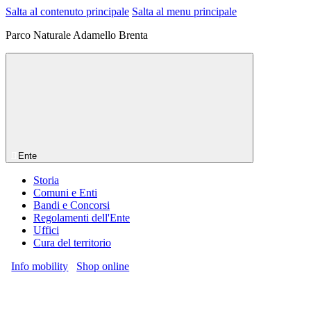
Salta al contenuto principale
Salta al menu principale
Parco Naturale Adamello Brenta
Ente
Storia
Comuni e Enti
Bandi e Concorsi
Regolamenti dell'Ente
Uffici
Cura del territorio
Info mobility
Shop online